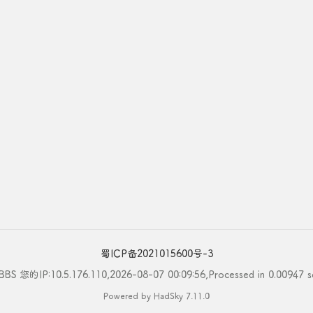
蜀ICP备2021015600号-3
BS 您的IP:10.5.176.110,2026-08-07 00:09:56,Processed in 0.00947 s
Powered by HadSky 7.11.0